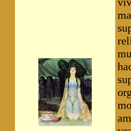
viv
ma
sup
re
mu
ha
su
org
mo
am
vez