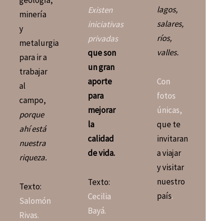
lagos,
Existen
minería
salares,
iniciativas
y
ríos,
privadas
metalurgia
valles.
que son
para ir a
un gran
trabajar
aporte
Con
al
para
fotos
campo,
mejorar
únicas,
porque
la
que te
ahí está
calidad
invitaran
nuestra
de vida.
a viajar
riqueza.
y visitar
nuestro
Texto:
Texto:
país
.
Cecilia
Salomón
Bayá.
Rivas.