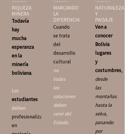
RIQUEZA
MARCANDO
NATURALEZA
MINERA
LA
Y
DIFERENCIA
PAISAJE
Todavía
Cuando
Ven a
hay
se trata
conocer
mucha
del
Bolivia
esperanza
desarrollo
lugares
en la
cultural
y
minería
no
costumbres
,
boliviana.
todas
desde
las
las
Los
soluciones
montañas
estudiantes
deben
hasta la
deben
venir del
selva,
profesionalizarse
Estado
.
pasando
en
por
geología,