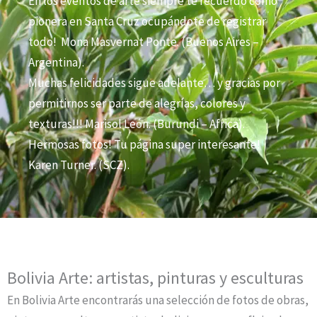
En los eventos de arte siempre te recuerdo como
pionera en Santa Cruz ocupándote de registrar
todo! Mona Masvernat Ponte. (Buenos Aires –
Argentina).
Muchas felicidades sigue adelante… y gracias por
permitirnos ser parte de alegrías, colores y
texturas!!! Marisol León. (Burundi – Africa).
Hermosas fotos! Tu página super interesante!
Karen Turner. (SCZ).
Bolivia Arte: artistas, pinturas y esculturas
En Bolivia Arte encontrarás una selección de fotos de obras,