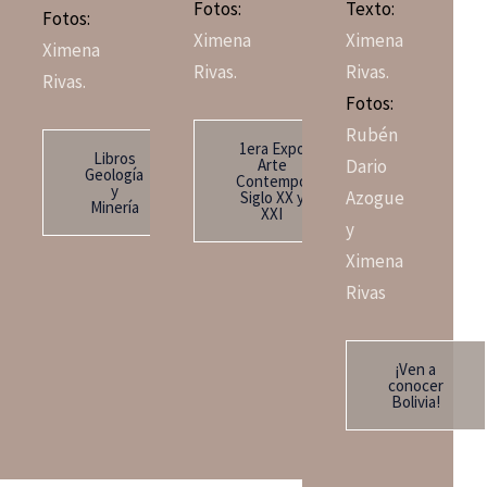
Fotos:
Texto:
Fotos:
Ximena
Ximena
Ximena
Rivas.
Rivas.
Rivas.
Fotos:
Rubén
1era Expo
Libros
Dario
Arte
Geología
Contempo
y
Azogue
Siglo XX y
Minería
XXI
y
Ximena
Rivas
¡Ven a
conocer
Bolivia!