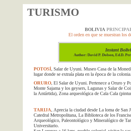
TURISMO
BOLIVIA
PRINCIPA
El orden en que se muestran los d
Instant Boliv
Author: David P. Dolson, Ed.D. Per
POTOSÍ
, Salar de Uyuni. Museo Casa de la Moneda,
lugar donde se extraía plata en la época de la colonia
ORURO
, El Salar de Uyuni. Pertenece a Oruro y P
Monte Sajama y los geysers, Lagunas y Salar de Coip
la Antártida), Zona arqueológica de Cala Cala (pintu
TARIJA
,
Aprecia la ciudad desde La loma de San J
Catedral Metropolitana, La Biblioteca de los Francis
Arqueológico, Paleontológico y Mineralógico de Tar
Universitario.
San Lorenzo a 16 kms. pueblo colonial, visitar la c