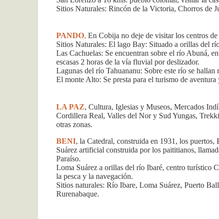
Sitios Naturales: Rincón de la Victoria, Chorros de 
PANDO
,
En Cobija no deje de visitar los centros d
Sitios Naturales: El lago Bay: Situado a orillas del 
Las Cachuelas: Se encuentran sobre el río Abuná, ent
escasas 2 horas de la vía fluvial por deslizador.
Lagunas del río Tahuananu: Sobre este río se hallan
El monte Alto: Se presta para el turismo de aventura y
LA PAZ
, Cultura, Iglesias y Museos, Mercados Ind
Cordillera Real, Valles del Nor y Sud Yungas, Trek
otras zonas.
BENI
, la Catedral, construida en 1931, los puerto
Suárez artificial construida por los paititianos, lla
Paraíso.
Loma Suárez a orillas del río Ibaré, centro turístico 
la pesca y la navegación.
Sitios naturales: Río Ibare, Loma Suárez, Puerto Ba
Rurenabaque.