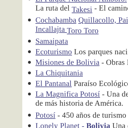
La ruta del
- El camin
Takesi
Cochabamba
Quillacollo, Pa
Incallajta
Toro Toro
Samaipata
Ecoturismo
Los parques nac
Misiones de Bolivia
- Obras 
La Chiquitania
El Pantanal
Paraíso Ecológi
La Magnifica Potosí
- Una de
de más historia de América.
Potosí
- 450 años de turismo
Lonely Planet -
Bolivia
Una e